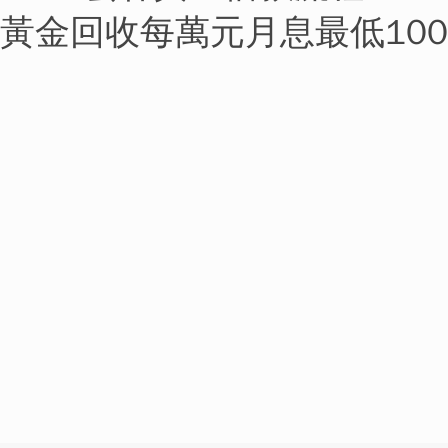
黃金回收
每萬元月息最低100
賣金飾
純金k金金飾回收
當鋪賣金飾不須扣重約5-10%