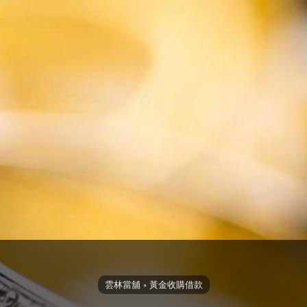
雲林當舖
»
黃金收購借款