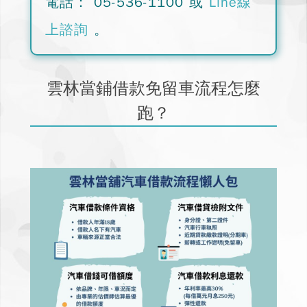
電話：
05-536-1100
或
Line線
上諮詢
。
雲林當鋪借款免留車流程怎麼
跑？