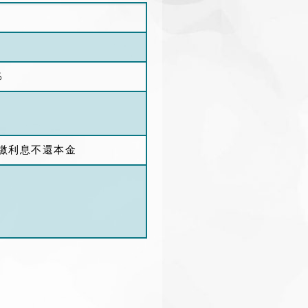
%
繳利息不還本金
一