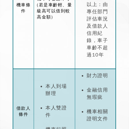
以上：由
機車條
(若是車齡輕、量
件
級高可以借到較
專任部門
高金額)
評估車況
及借款人
信用紀
錄，車子
車齡不超
過10年
財力證明
本人到場
金融信用
辦理
無瑕疵
本人雙證
借款人
機車相關
條件
件
證明文件