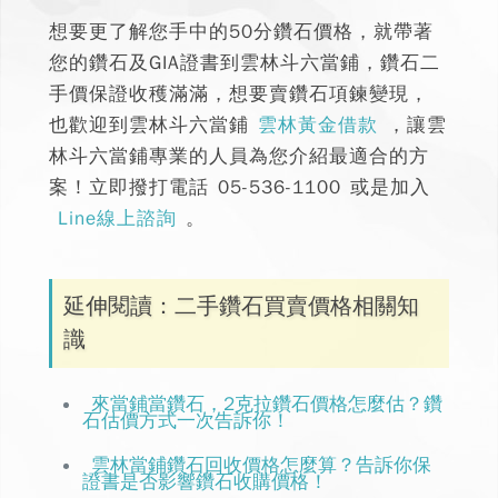
想要更了解您手中的50分鑽石價格
，就帶著
您的鑽石及GIA證書到雲林斗六當鋪，鑽石二
手價保證收穫滿滿，想要賣鑽石項鍊變現，
也歡迎到雲林斗六當鋪
雲林黃金借款
，讓雲
林斗六當鋪專業的人員為您介紹最適合的方
案！立即撥打電話
05-536-1100
或是加入
Line線上諮詢
。
延伸閱讀：二手鑽石買賣價格相關知
識
來當鋪當鑽石，2克拉鑽石價格怎麼估？鑽
石估價方式一次告訴你！
雲林當鋪鑽石回收價格怎麼算？告訴你保
證書是否影響鑽石收購價格！