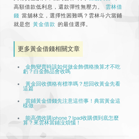
高額借款低利息，還款彈性無壓力。
雲林借
錢
當舖林立，選擇性困難嗎？雲林斗六當鋪
就是您
黃金借款
的最佳選擇。
更多黃金借錢相關文章
金飾變賣時該如何做金飾價格換算才不吃
虧？白金飾品會收嗎
黃金回收價格有標準嗎？想回收黃金先看
這篇
當鋪黃金借錢先注意這些事！典當黃金這
樣做
能高價收購iphone？Ipad收購價到底怎麼
算？來雲林當鋪沒煩惱！