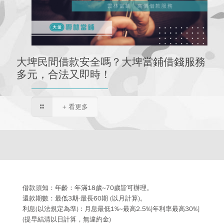
大埤民間借款安全嗎？大埤當鋪借錢服務
多元，合法又即時！
+ 看更多
借款須知：年齡：年滿18歲~70歲皆可辦理。
還款期數：最低3期-最長60期 (以月計算)。
利息(以法規定為準) : 月息最低1%~最高2.5%[年利率最高30%]
(提早結清以日計算，無違約金)