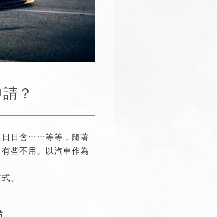
申請？
、日日會⋯⋯等等，隨著
，有些不用。
以汽車作為
方式。
舖